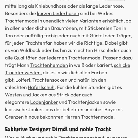
mittellang als Kniebundhose oder als
lange Lederhose
.
Besonders die
kurzen Lederhosen
sind bei Wirkes
Trachtenmode in unendlich vielen Varianten erhältlich, ob
in allen erdenklichen Brauntönen, mit Stickereien Ton in
Ton oder auffällig farbig oder auch mit Gürtel oder Träger,
für jeden Trachtenfan haben wir die Richtige. Dabei gibt
es von Wildbockleder bis hin zum echten Hirschleder auch
alle Qualitäten der ledernen Trachtenmode. Passend dazu
trägt Mann
Trachtenhemden
in weiß oder kariert,
schicke
Trachtenwesten
, die es in wirklich allen Farben
gibt,
Loiferl
,
Trachtensocken
und natürlich den
stilechten
Haferlschuh
. Für die kühlen Stunden gibt es
Westen und
Jacken aus Strick
oder auch
elegantere
Lodenjanker
und Trachtenjacken sowie
klassische Janker. aus der beliebten und über Bayerns
Grenzen hinaus bekannten Herren Trachtenmode.
Exklusive Designer Dirndl und noble Tracht
Wer exklusive und noble Trachten mag schaut in unserer