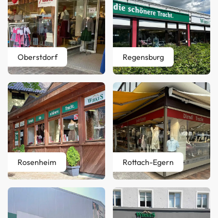
Oberstdorf
Regensburg
Rosenheim
Rottach-Egern