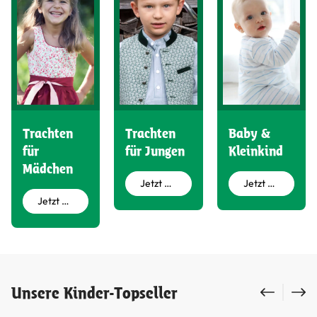
Trachten
Trachten
Baby &
für
für Jungen
Kleinkind
Mädchen
Jetzt entdecken
Jetzt entdecken
Jetzt entdecken
Produktgalerie überspringen
Unsere Kinder-Topseller