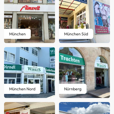
München
München Süd
München Nord
Nürnberg