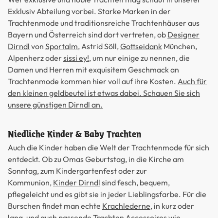
Exklusiv Abteilung vorbei. Starke Marken in der
Trachtenmode und traditionsreiche Trachtenhäuser aus
Bayern und Österreich sind dort vertreten, ob
Designer
Dirndl
von
Sportalm
, Astrid Söll,
Gottseidank
München,
Alpenherz oder
sissi ey!
, um nur einige zu nennen, die
Damen und Herren mit exquisitem Geschmack an
Trachtenmode kommen hier voll auf ihre Kosten.
Auch für
den kleinen geldbeutel ist etwas dabei. Schauen Sie sich
unsere günstigen Dirndl an.
Niedliche Kinder & Baby Trachten
Auch die Kinder haben die Welt der Trachtenmode für sich
entdeckt. Ob zu Omas Geburtstag, in die Kirche am
Sonntag, zum Kindergartenfest oder zur
Kommunion,
Kinder Dirndl
sind fesch, bequem,
pflegeleicht und es gibt sie in jeder Lieblingsfarbe. Für die
Burschen findet man echte
Krachlederne
, in kurz oder
lang, und auch passende Trachten Accessoires wie