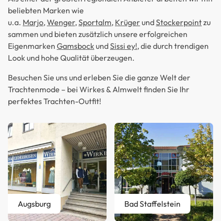
beliebten Marken wie
u.a.
Marjo
,
Wenger
,
Sportalm
,
Krüger
und
Stockerpoint
zu
sammen und bieten zusätzlich unsere erfolgreichen
Eigenmarken
Gamsbock
und
Sissi ey!
, die durch trendigen
Look und hohe Qualität überzeugen.
Besuchen Sie uns und erleben Sie die ganze Welt der
Trachtenmode – bei Wirkes & Almwelt finden Sie Ihr
perfektes Trachten-Outfit!
Augsburg
Bad Staffelstein