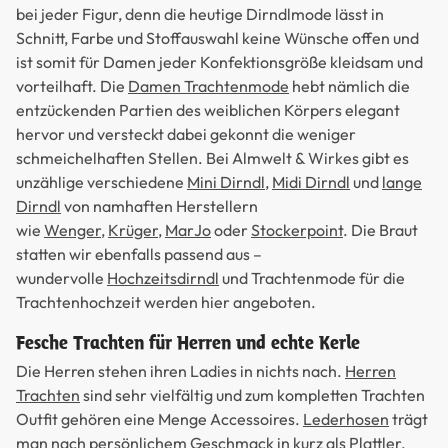
bei jeder Figur, denn die heutige Dirndlmode lässt in
Schnitt, Farbe und Stoffauswahl keine Wünsche offen und
ist somit für Damen jeder Konfektionsgröße kleidsam und
vorteilhaft. Die
Damen Trachtenmode
hebt nämlich die
entzückenden Partien des weiblichen Körpers elegant
hervor und versteckt dabei gekonnt die weniger
schmeichelhaften Stellen. Bei Almwelt & Wirkes gibt es
unzählige verschiedene
Mini Dirndl
,
Midi Dirndl
und
lange
Dirndl
von namhaften Herstellern
wie
Wenger
,
Krüger
,
MarJo
oder
Stockerpoint
. Die Braut
statten wir ebenfalls passend aus –
wundervolle
Hochzeitsdirndl
und Trachtenmode für die
Trachtenhochzeit werden hier angeboten.
Fesche Trachten für Herren und echte Kerle
Die Herren stehen ihren Ladies in nichts nach.
Herren
Trachten
sind sehr vielfältig und zum kompletten Trachten
Outfit gehören eine Menge Accessoires.
Lederhosen
trägt
man nach persönlichem Geschmack in kurz als
Plattler
,