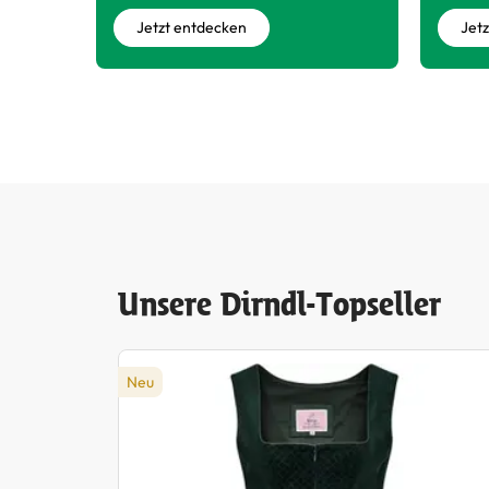
Jetzt entdecken
Jet
Unsere Dirndl-Topseller
Produktgalerie überspringen
Neu