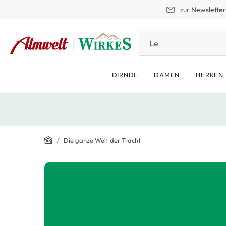
zur
Newslette
springen
Zur Hauptnavigation springen
DIRNDL
DAMEN
HERREN
Home
/
Die ganze Welt der Tracht