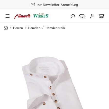
zur
Newsletter-Anmeldung
alt springen
Home
/
/
/
Herren
Hemden
Hemden weiß
Bildergalerie überspringen