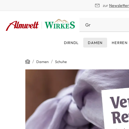
zur
Newslette
springen
Zur Hauptnavigation springen
DIRNDL
DAMEN
HERREN
Home
/
/
Damen
Schuhe