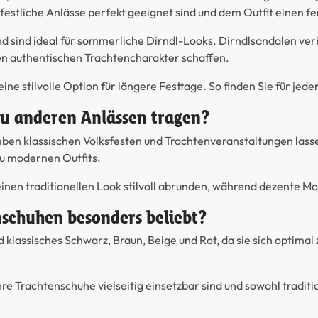
festliche Anlässe perfekt geeignet sind und dem Outfit einen f
d sind ideal für sommerliche Dirndl-Looks.
Dirndlsandalen
ver
n authentischen Trachtencharakter schaffen.
eine stilvolle Option für längere Festtage. So finden Sie für je
zu anderen Anlässen tragen?
Neben klassischen Volksfesten und Trachtenveranstaltungen lasse
zu modernen Outfits.
nen traditionellen Look stilvoll abrunden, während dezente Mod
nschuhen besonders beliebt?
 klassisches Schwarz, Braun, Beige und Rot, da sie sich optima
re Trachtenschuhe vielseitig einsetzbar sind und sowohl traditio