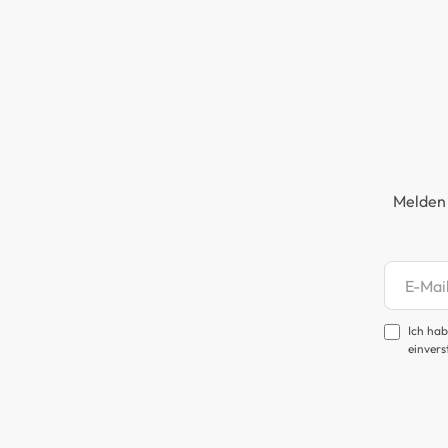
Melden 
Newsl
Ich hab
einvers