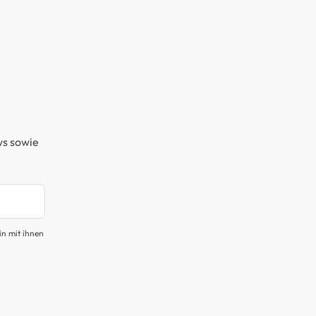
ws sowie
in mit ihnen