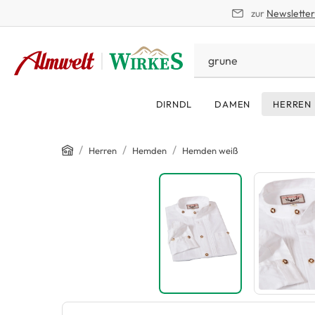
zur
Newslette
springen
Zur Hauptnavigation springen
DIRNDL
DAMEN
HERREN
Home
/
/
/
Herren
Hemden
Hemden weiß
Bildergalerie überspringen