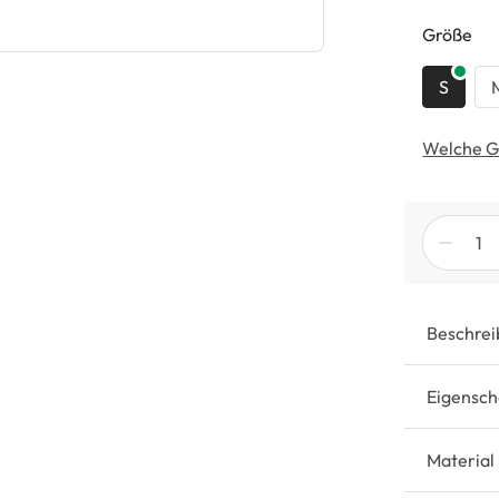
au
Größe
S
Welche G
Beschrei
Eigensch
Material