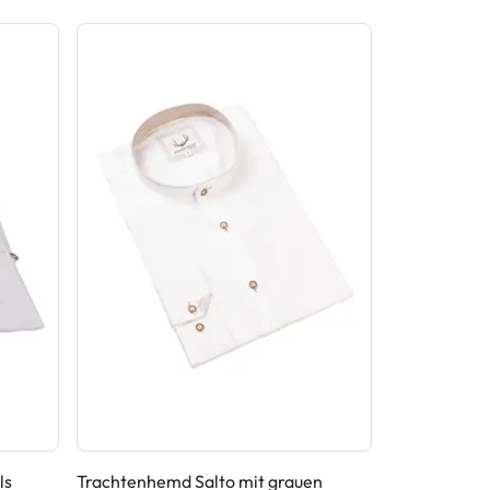
ls
Trachtenhemd Salto mit grauen
Trachtenhem