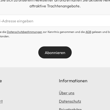
Sie sich zu unserem Newsletter an und erhalten Sie aktuelle Ne
attraktive Trachtenangebote.
etter abonnieren
e die
Datenschutzbestimmungen
zur Kenntnis genommen und die
AGB
gelesen und b
tanden.
Abonnieren
e
Informationen
Über uns
rt
Datenschutz
Privatsphäre