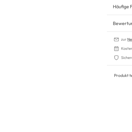
Häufige 
Bewertu
zur
Ne
Koste
Sicher
Produkt te