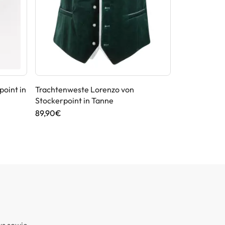
oint in
Trachtenweste Lorenzo von
Herren Trach
Stockerpoint in Tanne
Stockerpoint
89,90€
34,90€