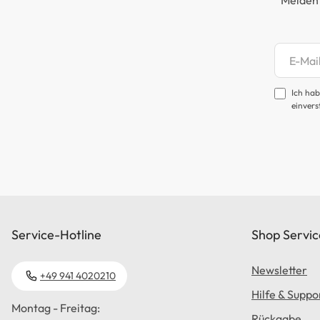
Melden 
Newsl
Ich hab
einvers
Service-Hotline
Shop Servic
Newsletter
+49 941 4020210
Hilfe & Suppo
Montag - Freitag:
Rückgabe