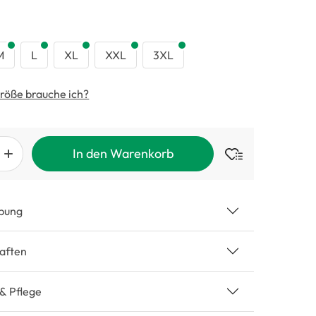
swählen
M
L
XL
XXL
3XL
röße brauche ich?
In den Warenkorb
bung
aften
 & Pflege