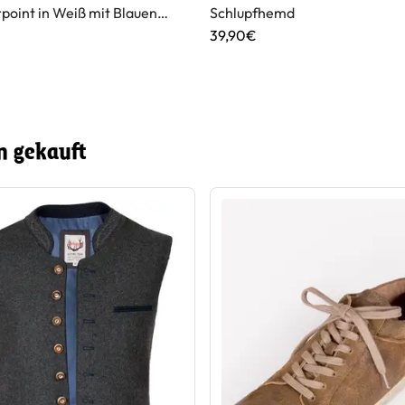
point in Weiß mit Blauen
Schlupfhemd
tionen
39,90€
n gekauft