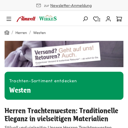
zur
Newsletter-Anmeldung
alt springen
Home
/
/
Herren
Westen
Trachten-Sortiment entdecken
Westen
Herren Trachtenwesten: Traditionelle
Eleganz in vielseitigen Materialien
Stilvoll und vielseitig: Unsere Herren Trachtenwesten