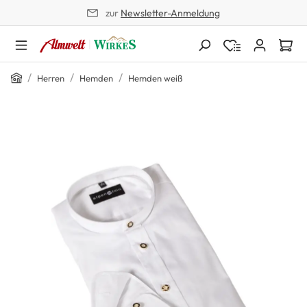
zur
Newsletter-Anmeldung
alt springen
Home
/
/
/
Herren
Hemden
Hemden weiß
Bildergalerie überspringen