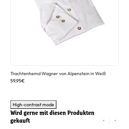
Trachtenhemd Wagner von Alpenstein in Weiß
Tr
Ap
59,95€
59
High-contrast mode
Wird gerne mit diesen Produkten
gekauft