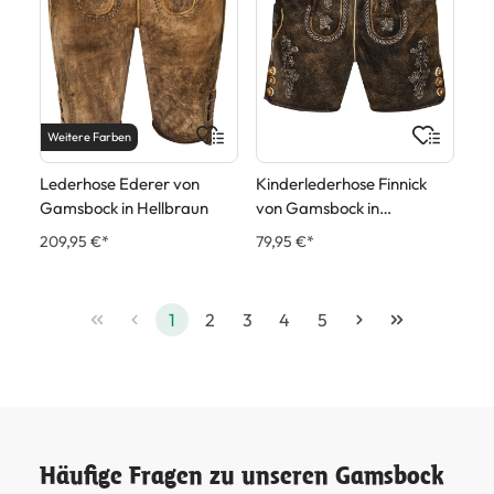
Weitere Farben
Lederhose Ederer von
Kinderlederhose Finnick
Gamsbock in Hellbraun
von Gamsbock in
Mittelbraun
209,95 €*
79,95 €*
1
2
3
4
5
Häufige Fragen zu unseren Gamsbock