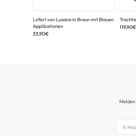
von
Loferl von Lusana in Braun mit Blauen
Tracht
Applikationen
119,90
33,90€
Melden 
Newsl