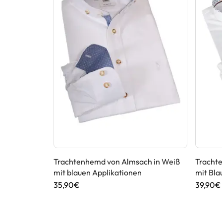
sach in
Trachtenhemd von Almsach in Weiß
Tracht
mit blauen Applikationen
mit Bla
35,90€
39,90€