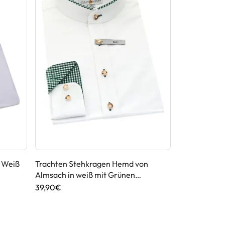
 Weiß
Trachten Stehkragen Hemd von
Trachtenhem
Almsach in weiß mit Grünen
Weiß mit Bla
Applikationen
39,90€
59,90€