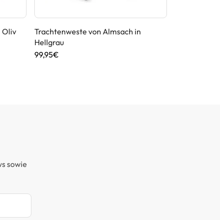
 Oliv
Trachtenweste von Almsach in
Trachtensock
Hellgrau
mit Naturfa
99,95€
19,90€
ws sowie