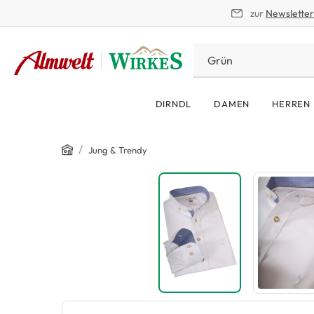
zur
Newslette
springen
Zur Hauptnavigation springen
DIRNDL
DAMEN
HERREN
Home
/
Jung & Trendy
Bildergalerie überspringen