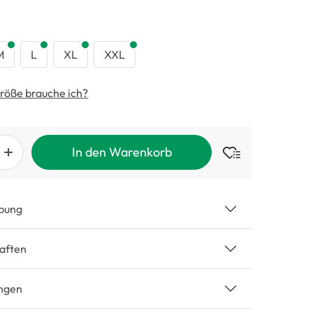
swählen
M
L
XL
XXL
röße brauche ich?
In den Warenkorb
bung
aften
ngen