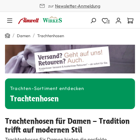
zur
Newsletter-Anmeldung
alt springen
Home
/
/
Damen
Trachtenhosen
Trachten-Sortiment entdecken
Trachtenhosen
Trachtenhosen für Damen – Tradition
trifft auf modernen Stil
Trachtenhosen für Damen bieten die perfekte