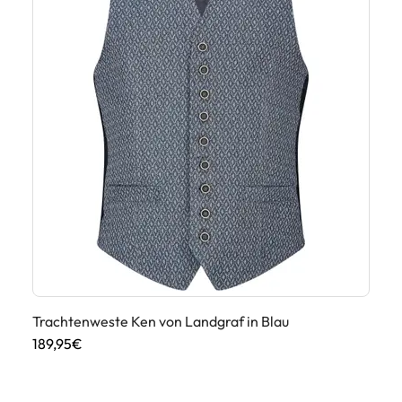
Trachtenweste Ken von Landgraf in Blau
Tr
Sc
189,95€
17