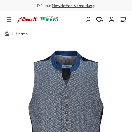
zur
Newsletter-Anmeldung
alt springen
Home
/
Herren
Bildergalerie überspringen