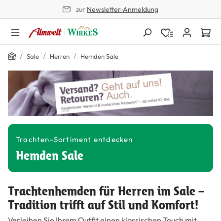
zur
Newsletter-Anmeldung
alt springen
Home
/
/
/
Sale
Herren
Hemden Sale
Trachten-Sortiment entdecken
Hemden Sale
Trachtenhemden für Herren im Sale –
Tradition trifft auf Stil und Komfort!
Verleihen Sie Ihrem Outfit einen klassischen Touch mit