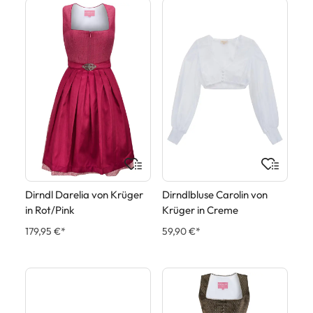
Dirndl Darelia von Krüger
Dirndlbluse Carolin von
in Rot/Pink
Krüger in Creme
179,95 €*
59,90 €*