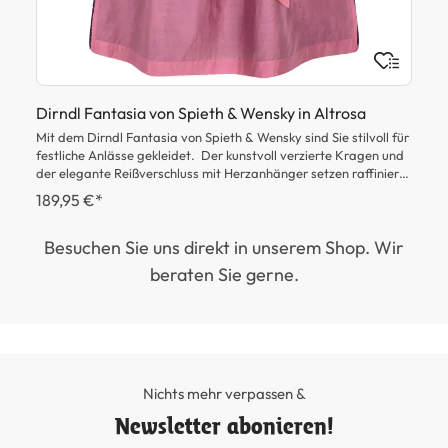
Da
ei
Dirndl Fantasia von Spieth & Wensky in Altrosa
Mit dem Dirndl Fantasia von Spieth & Wensky sind Sie stilvoll für
festliche Anlässe gekleidet. Der kunstvoll verzierte Kragen und
der elegante Reißverschluss mit Herzanhänger setzen raffinierte
Akzente, während der Rock mit seinem stilvollen Muster
189,95 €*
e
beeindruckt. Abgerundet wird das Design durch die harmonisch
abgestimmte Schürze und die verspielte Schleife, die Fantasia
Besuchen Sie uns direkt in unserem Shop. Wir
seinen besonderen Charme verleihen.
beraten Sie gerne.
ße
it
Nichts mehr verpassen &
Newsletter abonieren!