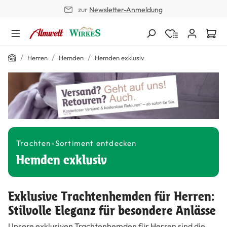
zur
Newsletter-Anmeldung
alt springen
Home
/
/
/
Herren
Hemden
Hemden exklusiv
Trachten-Sortiment entdecken
Hemden exklusiv
Exklusive Trachtenhemden für Herren:
Stilvolle Eleganz für besondere Anlässe
Unsere exklusiven Trachtenhemden für Herren sind die