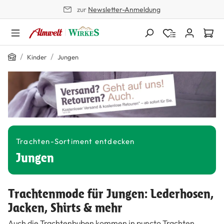
zur
Newsletter-Anmeldung
alt springen
Home
/
/
Kinder
Jungen
Trachten-Sortiment entdecken
Jungen
Trachtenmode für Jungen: Lederhosen,
Jacken, Shirts & mehr
Auch die Trachtenbuben kommen in puncto Trachten