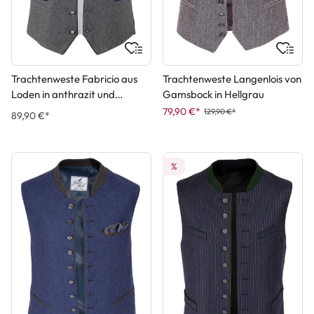
Trachtenweste Fabricio aus
Trachtenweste Langenlois von
Loden in anthrazit und
Gamsbock in Hellgrau
blauem Samtkragen
79,90 €*
129,90 €*
89,90 €*
%