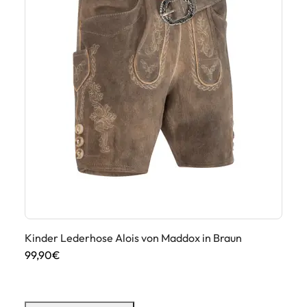
Kinder Lederhose Alois von Maddox in Braun
Ki
99,90€
89