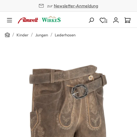
zur
Newsletter-Anmeldung
alt springen
Home
/
/
/
Kinder
Jungen
Lederhosen
Bildergalerie überspringen