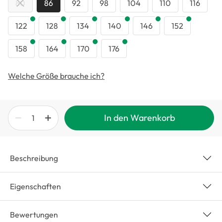
80
86
92
98
104
110
116
122
128
134
140
146
152
158
164
170
176
Welche Größe brauche ich?
In den Warenkorb
Beschreibung
Eigenschaften
Bewertungen