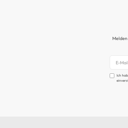
Melden 
Newsl
Ich hab
einvers