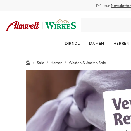
zur
Newslette
springen
Zur Hauptnavigation springen
DIRNDL
DAMEN
HERREN
Home
/
/
/
Sale
Herren
Westen & Jacken Sale