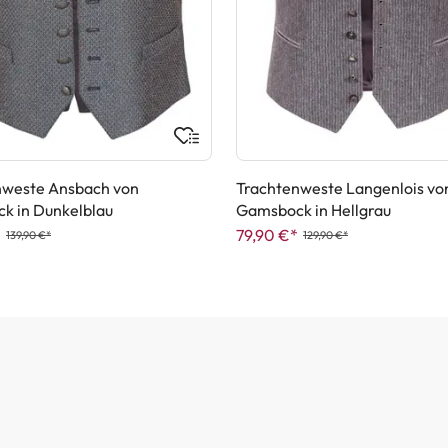
nweste Ansbach von
Trachtenweste Langenlois vo
k in Dunkelblau
Gamsbock in Hellgrau
*
79,90 €*
139,90 €*
129,90 €*