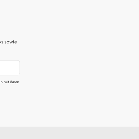
ws sowie
in mit ihnen