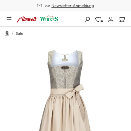
zur
Newsletter-Anmeldung
alt springen
Home
/
Sale
Bildergalerie überspringen