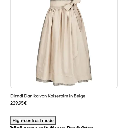
He
Be
26
Dirndl Danika von Kaiseralm in Beige
229,95€
High-contrast mode