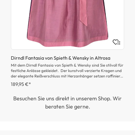
zu
St
et
Pe
Da
ei
Dirndl Fantasia von Spieth & Wensky in Altrosa
Mit dem Dirndl Fantasia von Spieth & Wensky sind Sie stilvoll für
festliche Anlässe gekleidet. Der kunstvoll verzierte Kragen und
der elegante Reißverschluss mit Herzanhänger setzen raffinierte
Akzente, während der Rock mit seinem stilvollen Muster
189,95 €*
e
beeindruckt. Abgerundet wird das Design durch die harmonisch
abgestimmte Schürze und die verspielte Schleife, die Fantasia
Besuchen Sie uns direkt in unserem Shop. Wir
seinen besonderen Charme verleihen.
beraten Sie gerne.
ße
it