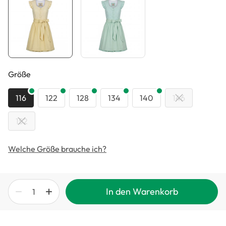
auswählen
Größe
116
122
128
134
140
146
152
Welche Größe brauche ich?
In den Warenkorb