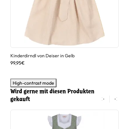
Ki
99
Kinderdirndl von Deiser in Gelb
99,95€
High-contrast mode
Wird gerne mit diesen Produkten
gekauft