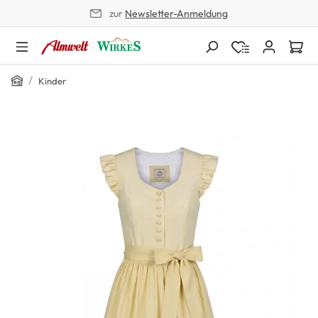
zur
Newsletter-Anmeldung
alt springen
Home
/
Kinder
Bildergalerie überspringen