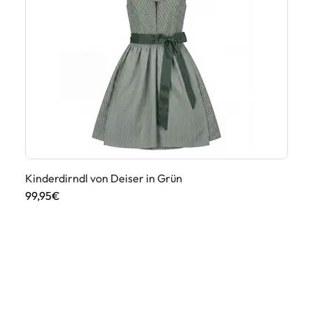
Kinderdirndl von Deiser in Grün
99,95€
Ki
34