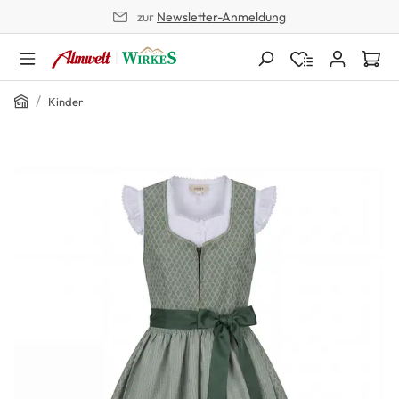
zur
Newsletter-Anmeldung
alt springen
Home
/
Kinder
Bildergalerie überspringen