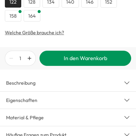
122
128
134
140
146
152
158
164
Welche Größe brauche ich?
In den Warenkorb
Beschreibung
Eigenschaften
Material & Pflege
Häufige Fragen zum Produkt