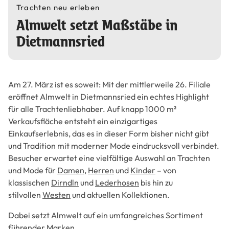
Trachten neu erleben
Almwelt setzt Maßstäbe in
Dietmannsried
Am 27. März ist es soweit: Mit der mittlerweile 26. Filiale
eröffnet Almwelt in Dietmannsried ein echtes Highlight
für alle Trachtenliebhaber. Auf knapp 1000 m²
Verkaufsfläche entsteht ein einzigartiges
Einkaufserlebnis, das es in dieser Form bisher nicht gibt
und Tradition mit moderner Mode eindrucksvoll verbindet.
Besucher erwartet eine vielfältige Auswahl an Trachten
und Mode für
Damen
,
Herren
und
Kinder
– von
klassischen
Dirndln
und
Lederhosen
bis hin zu
stilvollen
Westen
und aktuellen Kollektionen.
Dabei setzt Almwelt auf ein umfangreiches Sortiment
führender Marken