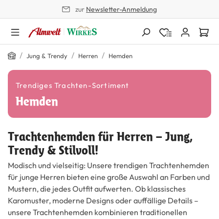
zur
Newsletter-Anmeldung
alt springen
Home
/
/
/
Jung & Trendy
Herren
Hemden
Trendiges Trachten-Sortiment
Hemden
Trachtenhemden für Herren – Jung,
Trendy & Stilvoll!
Modisch und vielseitig: Unsere trendigen Trachtenhemden
für junge Herren bieten eine große Auswahl an Farben und
Mustern, die jedes Outfit aufwerten. Ob klassisches
Karomuster, moderne Designs oder auffällige Details –
unsere Trachtenhemden kombinieren traditionellen