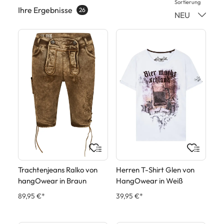
Sortierung
Ihre Ergebnisse
26
NEU
Trachtenjeans Ralko von
Herren T-Shirt Glen von
hangOwear in Braun
HangOwear in Weiß
89,95 €*
39,95 €*