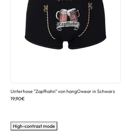
Unterhose "Zapfhahn" von hangOwear in Schwarz
Un
Sc
19,90€
19
High-contrast mode