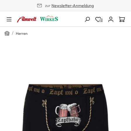
zur
Newsletter-Anmeldung
alt springen
Home
/
Herren
Bildergalerie überspringen