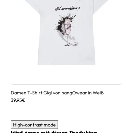
ige
Damen T-Shirt Gigi von hangOwear in Weiß
Da
39,95€
39
High-contrast mode