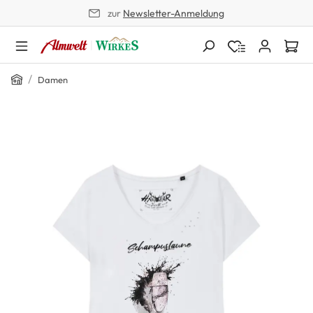
zur
Newsletter-Anmeldung
alt springen
Home
/
Damen
Bildergalerie überspringen