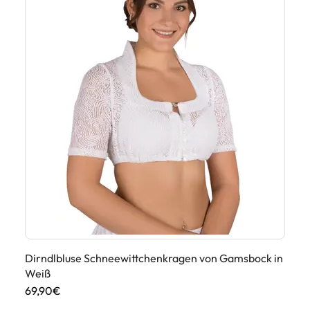
Dirndlbluse Schneewittchenkragen von Gamsbock in
Di
Weiß
69
69,90€