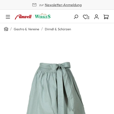
zur
Newsletter-Anmeldung
alt springen
Home
/
/
Gastro & Vereine
Dirndl & Schürzen
Bildergalerie überspringen