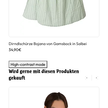
Dirndlschürze Bojana von Gamsbock in Salbei
Di
34,90€
45
High-contrast mode
Wird gerne mit diesen Produkten
gekauft