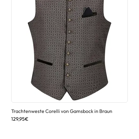
Trachtenweste Corelli von Gamsbock in Braun
Tr
129,95€
17