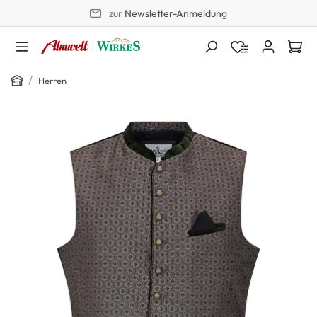
zur
Newsletter-Anmeldung
alt springen
Home
/
Herren
Bildergalerie überspringen