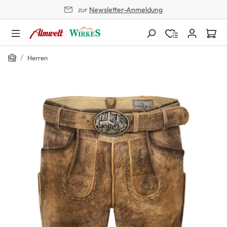
zur
Newsletter-Anmeldung
alt springen
Home
/
Herren
Bildergalerie überspringen