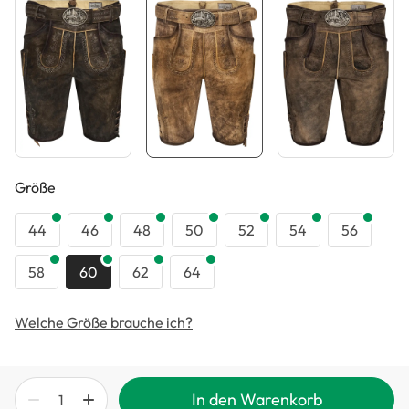
auswählen
Größe
44
46
48
50
52
54
56
58
60
62
64
Welche Größe brauche ich?
In den Warenkorb