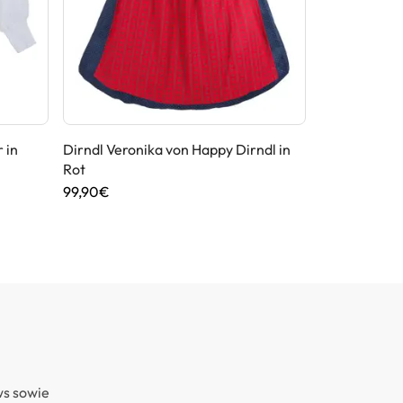
 in
Dirndl Veronika von Happy Dirndl in
Dirndlbluse 
Rot
Weiß
99,90€
46,90€
ws sowie