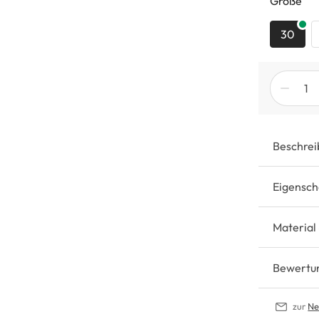
au
Größe
30
Beschrei
Eigensch
Material
Bewertu
zur
Ne