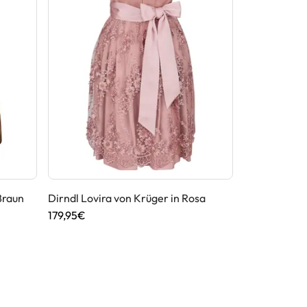
Braun
Dirndl Lovira von Krüger in Rosa
Dirndl Cia v
179,95€
259,00€