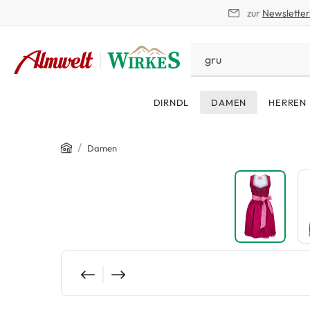
zur
Newslette
springen
Zur Hauptnavigation springen
DIRNDL
DAMEN
HERREN
Home
/
Damen
Bildergalerie überspringen