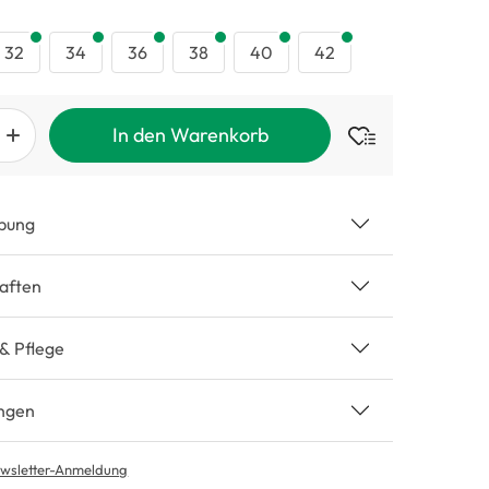
swählen
32
34
36
38
40
42
In den Warenkorb
bung
aften
 & Pflege
ngen
wsletter-Anmeldung