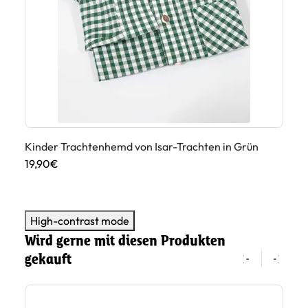
Kinder Trachtenhemd von Isar-Trachten in Grün
Ki
19,90€
19
High-contrast mode
Wird gerne mit diesen Produkten
gekauft