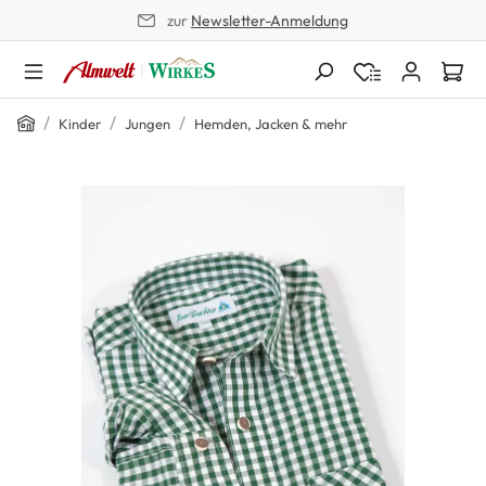
zur
Newsletter-Anmeldung
alt springen
Home
/
/
/
Kinder
Jungen
Hemden, Jacken & mehr
Bildergalerie überspringen