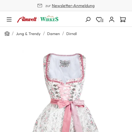
zur
Newsletter-Anmeldung
alt springen
Home
/
/
/
Jung & Trendy
Damen
Dirndl
Bildergalerie überspringen