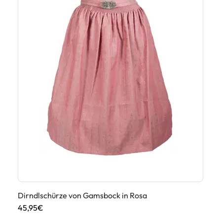
Dirndlschürze von Gamsbock in Rosa
Di
45,95€
39