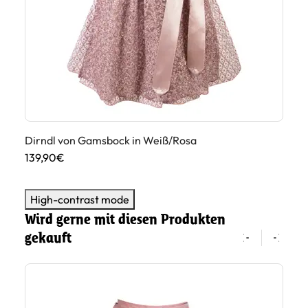
Dirndl von Gamsbock in Weiß/Rosa
Ga
139,90€
14
High-contrast mode
Wird gerne mit diesen Produkten
gekauft