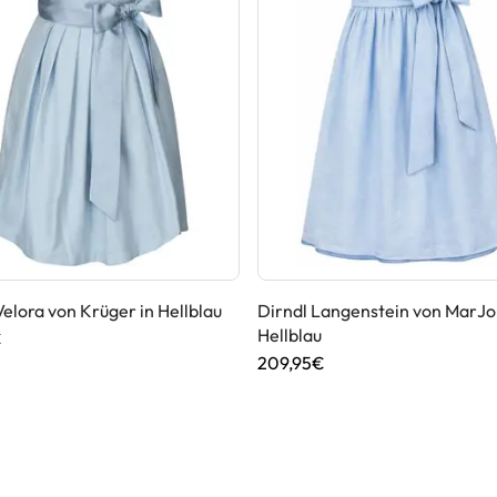
Velora von Krüger in Hellblau
Dirndl Langenstein von MarJo
Hellblau
€
209,95€