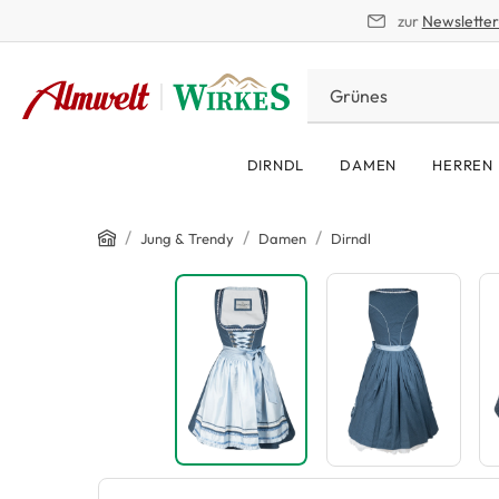
zur
Newslette
springen
Zur Hauptnavigation springen
DIRNDL
DAMEN
HERREN
Home
/
/
/
Jung & Trendy
Damen
Dirndl
Bildergalerie überspringen