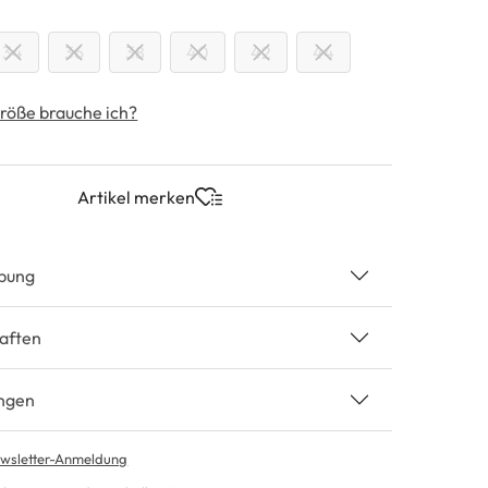
swählen
34
36
38
40
42
44
röße brauche ich?
Artikel merken
bung
aften
ngen
wsletter-Anmeldung