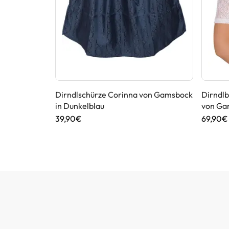
y Choice in
Dirndlschürze Corinna von Gamsbock
Dirndl
in Dunkelblau
von Ga
39,90€
69,90€