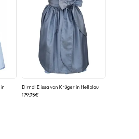
 in
Dirndl Elissa von Krüger in Hellblau
Dirndl Dana 
179,95€
299,95€