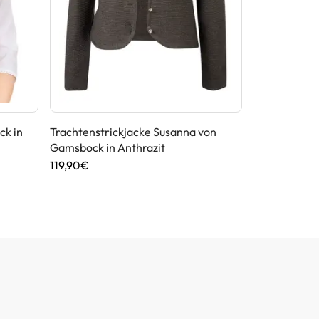
ck in
Trachtenstrickjacke Susanna von
Dirndlbluse V
Gamsbock in Anthrazit
hochgeschlo
119,90€
39,90€