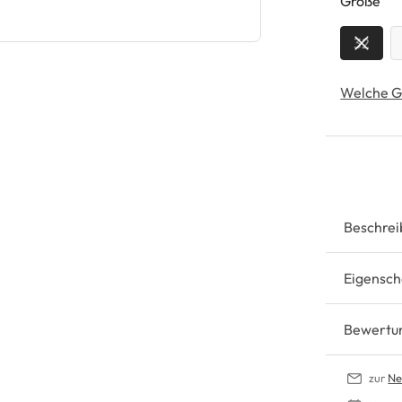
au
Größe
32
Welche G
Beschrei
Eigensch
Bewertu
zur
Ne