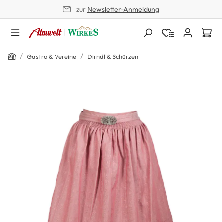
zur
Newsletter-Anmeldung
alt springen
Home
/
/
Gastro & Vereine
Dirndl & Schürzen
Bildergalerie überspringen