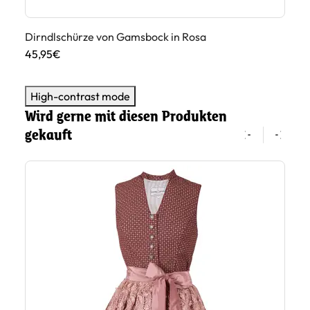
Dirndlschürze von Gamsbock in Rosa
Di
45,95€
45
High-contrast mode
Wird gerne mit diesen Produkten
gekauft