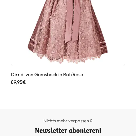
Dirndl von Gamsbock in Rot/Rosa
Di
We
89,95€
69
Nichts mehr verpassen &
Newsletter abonieren!