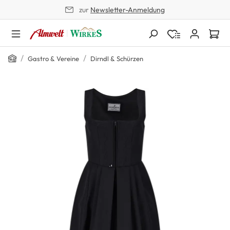
zur
Newsletter-Anmeldung
alt springen
Home
/
/
Gastro & Vereine
Dirndl & Schürzen
Bildergalerie überspringen