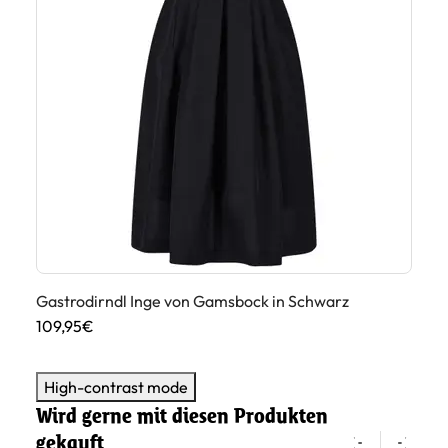
Gastrodirndl Inge von Gamsbock in Schwarz
Ga
109,95€
99
High-contrast mode
Wird gerne mit diesen Produkten
gekauft