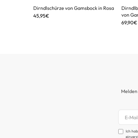
ock in Grün
Dirndlschürze von Gamsbock in Rosa
Dirndl
von Ga
45,95€
69,90€
Melden 
Newsl
Ich hab
einvers