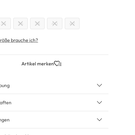
swählen
34
36
38
40
42
röße brauche ich?
Artikel merken
bung
aften
ngen