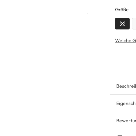
au
Größe
32
Welche G
Beschrei
Eigensch
Bewertu