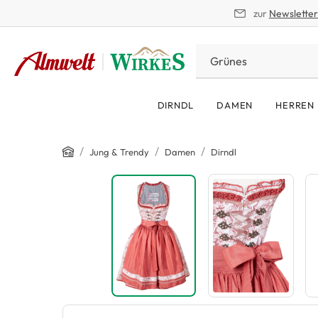
zur
Newslette
springen
Zur Hauptnavigation springen
DIRNDL
DAMEN
HERREN
Home
/
/
/
Jung & Trendy
Damen
Dirndl
Bildergalerie überspringen