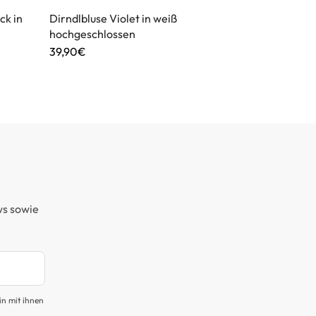
ck in
Dirndlbluse Violet in weiß
Dirndlschürz
hochgeschlossen
45,95€
39,90€
ws sowie
in mit ihnen