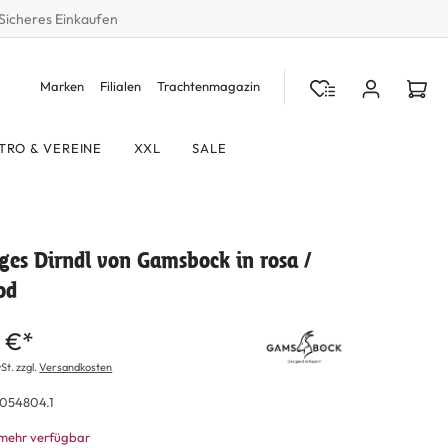
Sicheres Einkaufen
Marken
Filialen
Trachtenmagazin
TRO & VEREINE
XXL
SALE
iges Dirndl von Gamsbock in rosa /
od
 €*
St. zzgl.
Versandkosten
054804.1
 mehr verfügbar