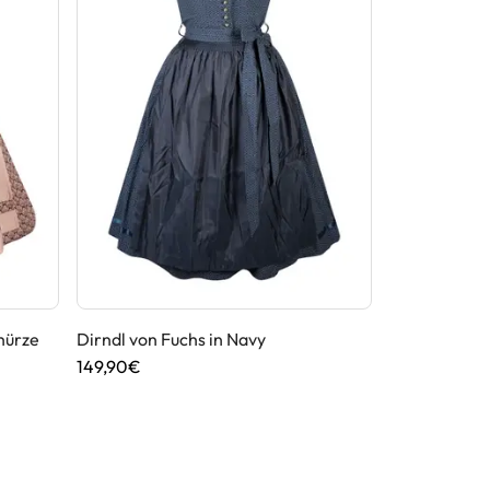
hürze
Dirndl von Fuchs in Navy
Dirndl von H
149,90€
119,90€