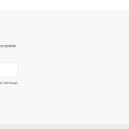
ws sowie
in mit ihnen