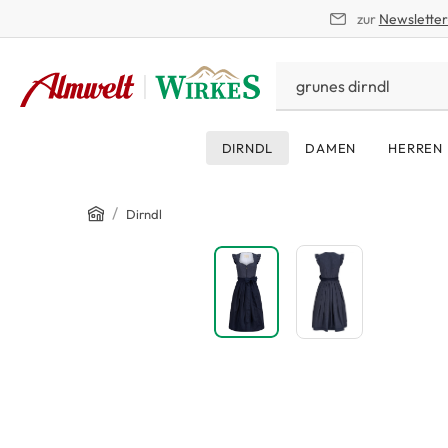
zur
Newslette
springen
Zur Hauptnavigation springen
DIRNDL
DAMEN
HERREN
Home
/
Dirndl
Bildergalerie überspringen