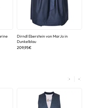
arine
Dirndl Eberstein von MarJo in
Dirndl Dorfs
Dunkelblau
199,95€
209,95€