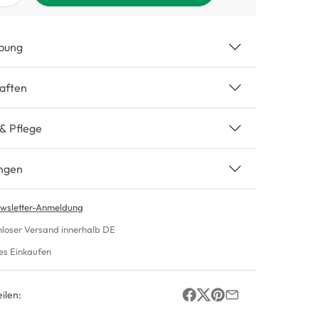
bung
aften
 & Pflege
ngen
wsletter-Anmeldung
nloser Versand innerhalb DE
es Einkaufen
ilen: