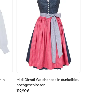
 in
Midi Dirndl Walchensee in dunkelblau
Dirndlschür
hochgeschlossen
in Dunkelbla
119,90€
39,90€