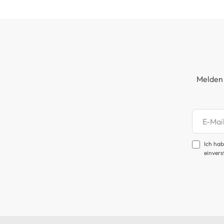
Melden 
Newsl
Ich hab
einvers