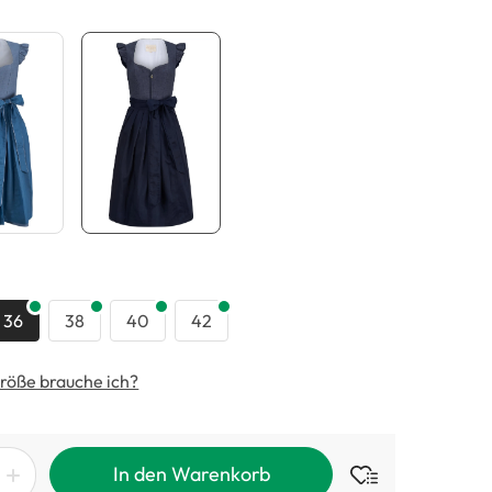
swählen
36
38
40
42
röße brauche ich?
In den Warenkorb