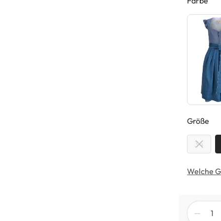
Farbe
au
Größe
34
Welche G