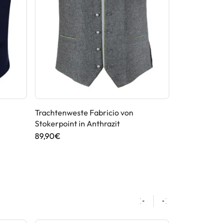
Trachtenweste Fabricio von
Trachtenwest
Stokerpoint in Anthrazit
Stockerpoint
89,90€
99,90€