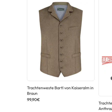
Trachtenweste Bartl von Kaiseralm in
Braun
99,90€
n Maddox in
Trachte
Anthraz