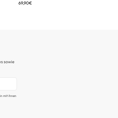
69,90€
89,95€
ws sowie
in mit ihnen