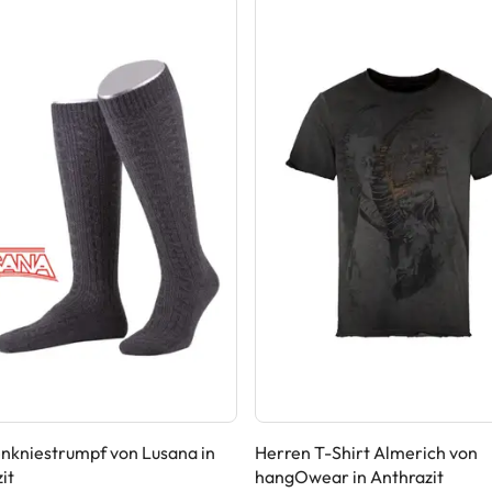
nkniestrumpf von Lusana in
Herren T-Shirt Almerich von
it
hangOwear in Anthrazit