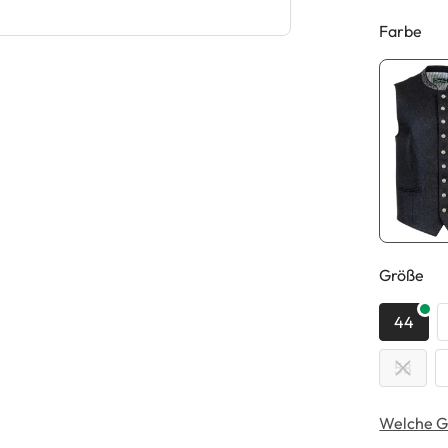
Farbe
au
Größe
44
58
Welche G