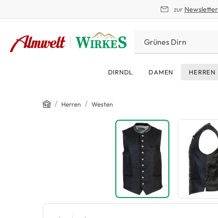
zur
Newslette
springen
Zur Hauptnavigation springen
DIRNDL
DAMEN
HERREN
Home
/
/
Herren
Westen
Bildergalerie überspringen