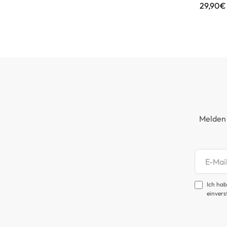
29,90€
Melden 
Newsl
Ich hab
einvers