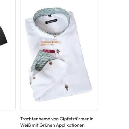
Trachtenhemd von Gipfelstürmer in
Trachtenhem
Weiß mit Grünen Applikationen
mit Grauem 