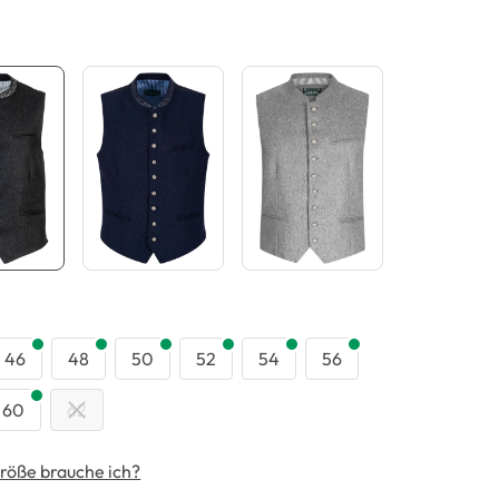
swählen
46
48
50
52
54
56
60
62
röße brauche ich?