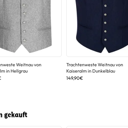
enweste Weitnau von
Trachtenweste Weitnau von
lm in Hellgrau
Kaiseralm in Dunkelblau
€
149,90€
n gekauft