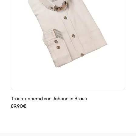
Trachtenhemd von Johann in Braun
Tr
Gr
89,90€
69