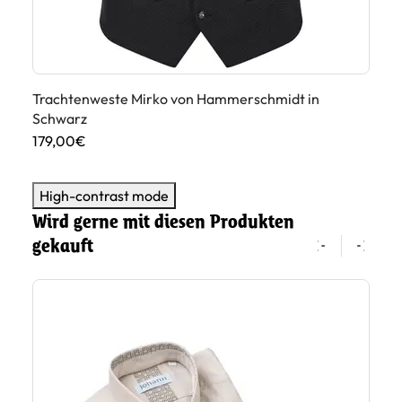
rün
Trachtenweste Mirko von Hammerschmidt in
Tr
Schwarz
Du
179,00€
16
High-contrast mode
Wird gerne mit diesen Produkten
gekauft