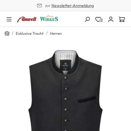
zur
Newsletter-Anmeldung
alt springen
Home
/
/
Exklusive Tracht
Herren
Bildergalerie überspringen