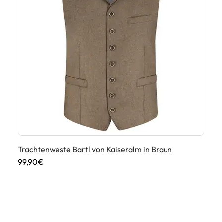
Trachtenweste Bartl von Kaiseralm in Braun
99,90€
Tr
Gr
69