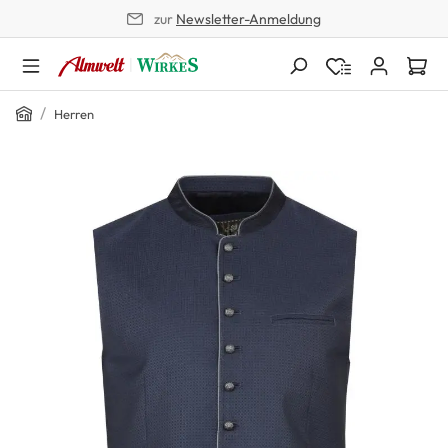
zur
Newsletter-Anmeldung
alt springen
Home
/
Herren
Bildergalerie überspringen