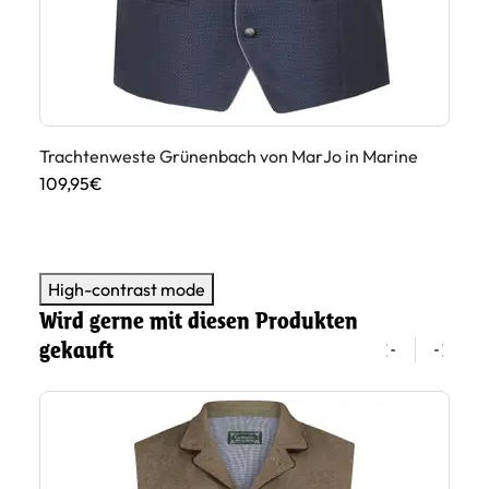
Trachtenweste Grünenbach von MarJo in Marine
Tr
109,95€
Du
10
High-contrast mode
Wird gerne mit diesen Produkten
gekauft