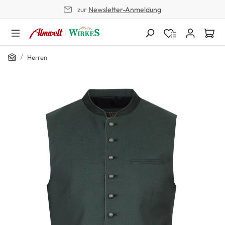
zur
Newsletter-Anmeldung
alt springen
Home
/
Herren
Bildergalerie überspringen