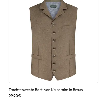
Trachtenweste Bartl von Kaiseralm in Braun
99,90€
Tr