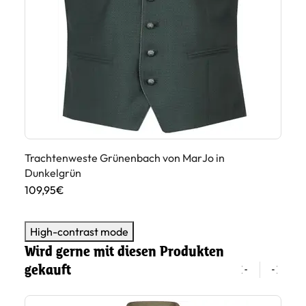
Tr
Trachtenweste Grünenbach von MarJo in
10
Dunkelgrün
109,95€
High-contrast mode
Wird gerne mit diesen Produkten
gekauft