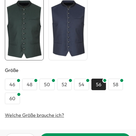
auswählen
Größe
46
48
50
52
54
56
58
60
Welche Größe brauche ich?