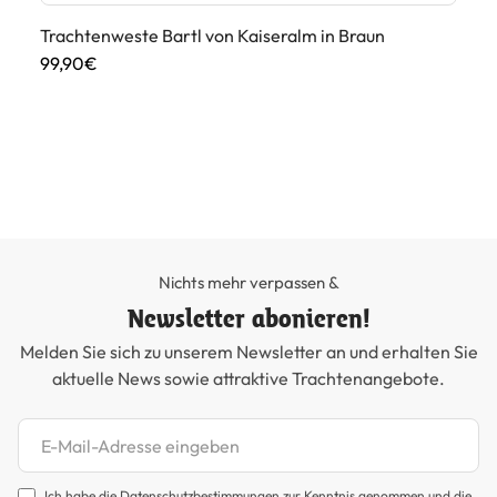
Trachtenweste Bartl von Kaiseralm in Braun
99,90€
He
39
Nichts mehr verpassen &
Newsletter abonieren!
Melden Sie sich zu unserem Newsletter an und erhalten Sie
aktuelle News sowie attraktive Trachtenangebote.
Newsletter abonnieren
Ich habe die
Datenschutzbestimmungen
zur Kenntnis genommen und die