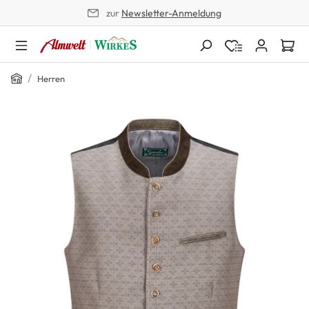
zur
Newsletter-Anmeldung
alt springen
Home
/
Herren
Bildergalerie überspringen