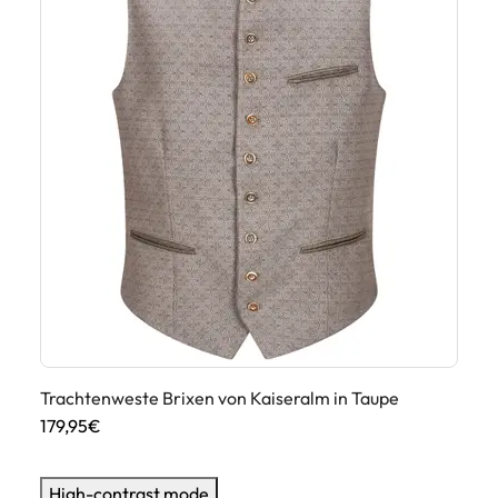
rün
Trachtenweste Brixen von Kaiseralm in Taupe
Tr
179,95€
17
High-contrast mode