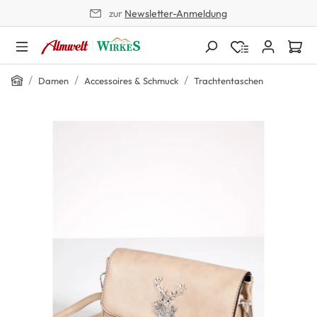
zur
Newsletter-Anmeldung
alt springen
Home
/
/
/
Damen
Accessoires & Schmuck
Trachtentaschen
Bildergalerie überspringen