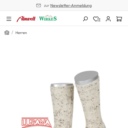
zur
Newsletter-Anmeldung
alt springen
Home
/
Herren
Bildergalerie überspringen