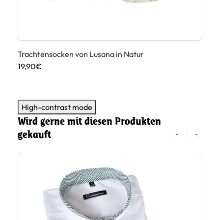
Trachtensocken von Lusana in Natur
Tr
Ap
19,90€
19
High-contrast mode
Wird gerne mit diesen Produkten
gekauft