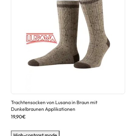
Trachtensocken von Lusana in Braun mit
Tr
Dunkelbraunen Applikationen
Na
19,90€
19
High-contrast mode