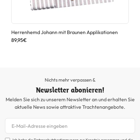
Herrenhemd Johann mit Braunen Applikationen
Tr
Ap
89,95€
89
Nichts mehr verpassen &
Newsletter abonieren!
Melden Sie sich zu unserem Newsletter an und erhalten Sie
aktuelle News sowie attraktive Trachtenangebote.
Newsletter abonnieren
Ich habe die
Datenschutzbestimmungen
zur Kenntnis genommen und die