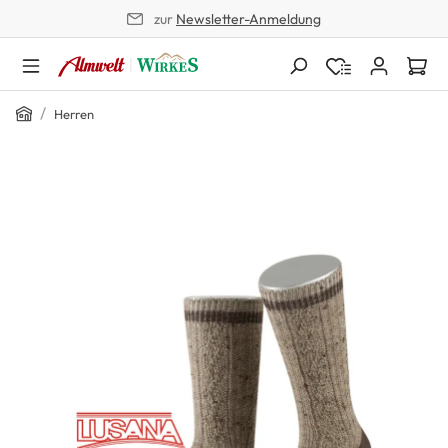
zur
Newsletter-Anmeldung
alt springen
Home
/
Herren
Bildergalerie überspringen