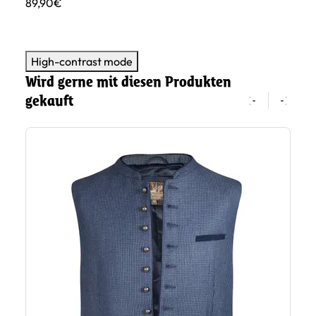
89,90€
89
High-contrast mode
Wird gerne mit diesen Produkten
gekauft