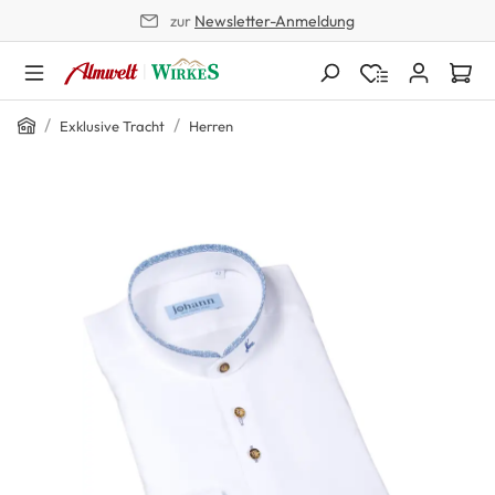
zur
Newsletter-Anmeldung
alt springen
Home
/
/
Exklusive Tracht
Herren
Bildergalerie überspringen