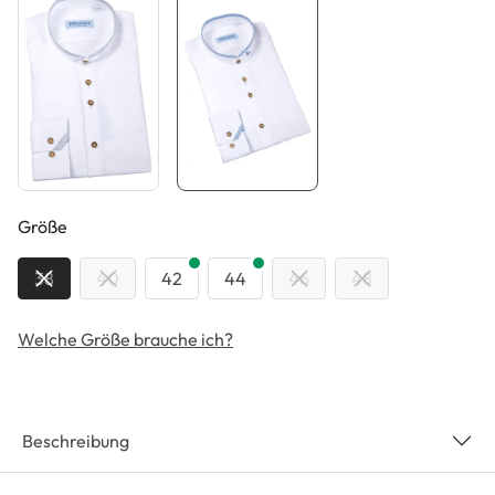
auswählen
Größe
38
40
42
44
46
48
Welche Größe brauche ich?
Beschreibung