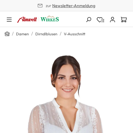
zur
Newsletter-Anmeldung
alt springen
Home
/
/
/
Damen
Dirndlblusen
V-Ausschnitt
Bildergalerie überspringen