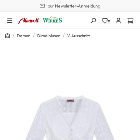
zur
Newsletter-Anmeldung
alt springen
Home
/
/
/
Damen
Dirndlblusen
V-Ausschnitt
Bildergalerie überspringen