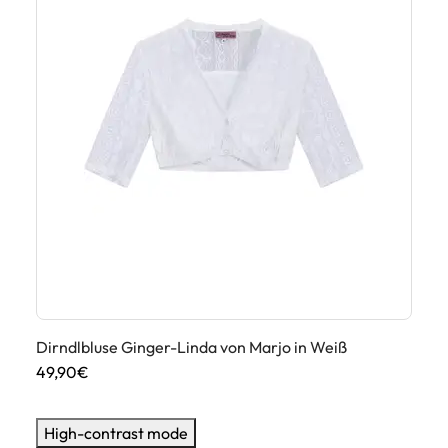
Di
46
Dirndlbluse Ginger-Linda von Marjo in Weiß
49,90€
High-contrast mode